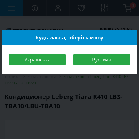
0
0(800) 75 11 63
Заказать звонок
Будь-ласка, оберіть мову
Українська
Русский
Строительный магазин
Электротехника
Климатическая
техника
Кондиционеры
Кондиционер Leberg Tiara R410 LBS-
TBA10/LBU-TBA10
Кондиционер Leberg Tiara R410 LBS-
TBA10/LBU-TBA10