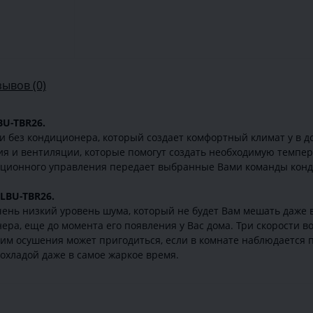
зывов (0)
BU-TBR26.
 без кондиционера, который создает комфортный климат у в д
ия и вентиляции, которые помогут создать необходимую темпе
анционного управления передает выбранные Вами команды конд
LBU-TBR26.
ень низкий уровень шума, который не будет Вам мешать даже 
ера, еще до момента его появления у Вас дома. Три скорости 
им осушения может пригодиться, если в комнате наблюдается 
охладой даже в самое жаркое время.