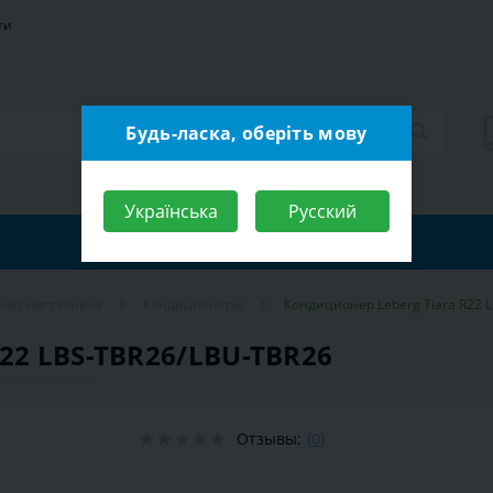
ти
Будь-ласка, оберіть мову
Українська
Русский
ческая техника
Кондиционеры
Кондиционер Leberg Tiara R22 
22 LBS-TBR26/LBU-TBR26
Отзывы:
(0)