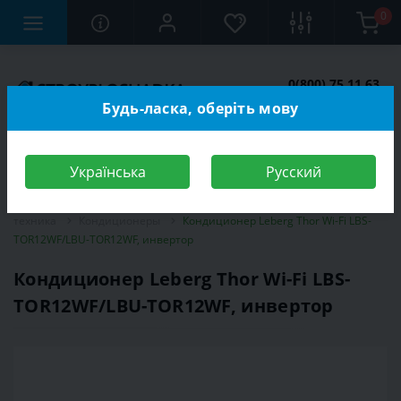
0
0(800) 75 11 63
Заказать звонок
Будь-ласка, оберіть мову
Українська
Русский
Строительный магазин
Электротехника
Климатическая
техника
Кондиционеры
Кондиционер Leberg Thor Wi-Fi LBS-
TOR12WF/LBU-TOR12WF, инвертор
Кондиционер Leberg Thor Wi-Fi LBS-
TOR12WF/LBU-TOR12WF, инвертор