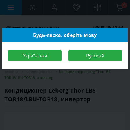
0
0(800) 75 11 63
Заказать звонок
Будь-ласка, оберіть мову
Українська
Русский
Строительный магазин
Электротехника
Климатическая
техника
Кондиционеры
Кондиционер Leberg Thor LBS-
TOR18/LBU-TOR18, инвертор
Кондиционер Leberg Thor LBS-
TOR18/LBU-TOR18, инвертор