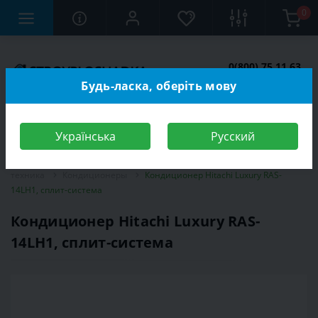
0
0(800) 75 11 63
Заказать звонок
Будь-ласка, оберіть мову
Українська
Русский
Строительный магазин
Электротехника
Климатическая
техника
Кондиционеры
Кондиционер Hitachi Luxury RAS-
14LH1, сплит-система
Кондиционер Hitachi Luxury RAS-
14LH1, сплит-система