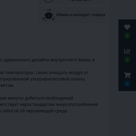
Обмен и возврат товара
0
 сдержанного дизайна внутреннего блока, в
0
ой температуры, также очищать воздух от
егрированной ультрафиолетовой лампы,
0
светом.
нные минуты добиться необходимой
тветствует евростандартам энергопотребления
ся заботой об окружающей среде.