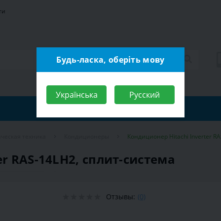
ти
Будь-ласка, оберіть мову
Українська
Русский
ческая техника
Кондиционеры
Кондиционер Hitachi Inverter R
er RAS-14LH2, сплит-система
Отзывы:
(0)