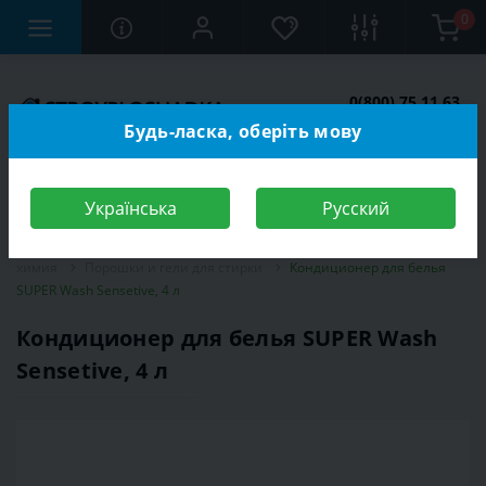
0
0(800) 75 11 63
Заказать звонок
Будь-ласка, оберіть мову
Українська
Русский
Строительный магазин
Бытовые товары
Бытовые приборы и
химия
Порошки и гели для стирки
Кондиционер для белья
SUPER Wash Sensetive, 4 л
Кондиционер для белья SUPER Wash
Sensetive, 4 л