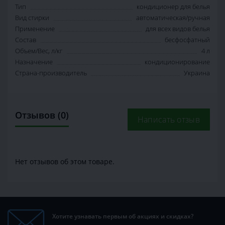
Тип
кондиционер для белья
Вид стирки
автоматическая/ручная
Применение
для всех видов белья
Состав
бесфосфатный
Объем/Вес, л/кг
4 л
Назначение
кондиционирование
Страна-производитель
Украина
Отзывов (0)
Написать отзыв
Нет отзывов об этом товаре.
Хотите узнавать первым об акциях и скидках?