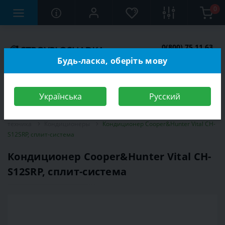
0
0(800) 75 11 63
Заказать звонок
Будь-ласка, оберіть мову
Українська
Русский
Строительный магазин
Электротехника
Климатическая
техника
Кондиционеры
Кондиционер Cooper&Hunter Vital CH-
S12SRP, сплит-система
Кондиционер Cooper&Hunter Vital CH-
S12SRP, сплит-система