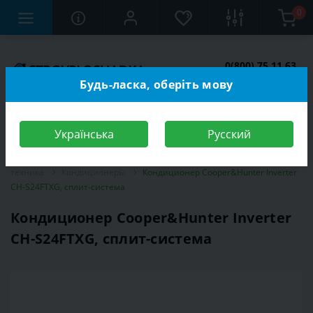
0
0(800) 75 11 63
Заказать звонок
Будь-ласка, оберіть мову
Українська
Русский
Строительный магазин
Электротехника
Климатическая
техника
Кондиционеры
Кондиционер Cooper&Hunter Inverter
CH-S24FTXG, сплит-система
Кондиционер Cooper&Hunter Inverter
CH-S24FTXG, сплит-система