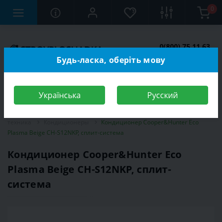
0
0(800) 75 11 63
Заказать звонок
Будь-ласка, оберіть мову
Українська
Русский
Строительный магазин
Электротехника
Климатическая
техника
Кондиционеры
Кондиционер Cooper&Hunter Eco
Plasma Beige CH-S12NKP, сплит-система
Кондиционер Cooper&Hunter Eco
Plasma Beige CH-S12NKP, сплит-
система