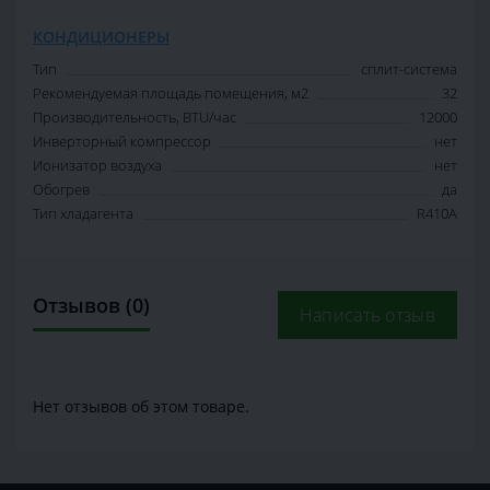
КОНДИЦИОНЕРЫ
Тип
сплит-система
Рекомендуемая площадь помещения, м2
32
Производительность, BTU/час
12000
Инверторный компрессор
нет
Ионизатор воздуха
нет
Обогрев
да
Тип хладагента
R410A
Отзывов (0)
Написать отзыв
Нет отзывов об этом товаре.