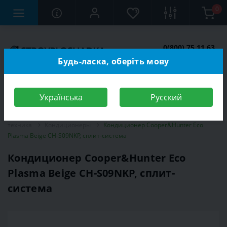
0
0(800) 75 11 63
Заказать звонок
Будь-ласка, оберіть мову
Українська
Русский
Строительный магазин
Электротехника
Климатическая
техника
Кондиционеры
Кондиционер Cooper&Hunter Eco
Plasma Beige CH-S09NKP, сплит-система
Кондиционер Cooper&Hunter Eco
Plasma Beige CH-S09NKP, сплит-
система