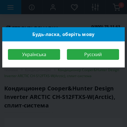
0
0(800) 75 11 63
Заказать звонок
Будь-ласка, оберіть мову
Українська
Русский
Строительный магазин
Электротехника
Климатическая
техника
Кондиционеры
Кондиционер Cooper&Hunter Design
Inverter ARCTIC CH-S12FTXS-W(Arctic), сплит-система
Кондиционер Cooper&Hunter Design
Inverter ARCTIC CH-S12FTXS-W(Arctic),
сплит-система