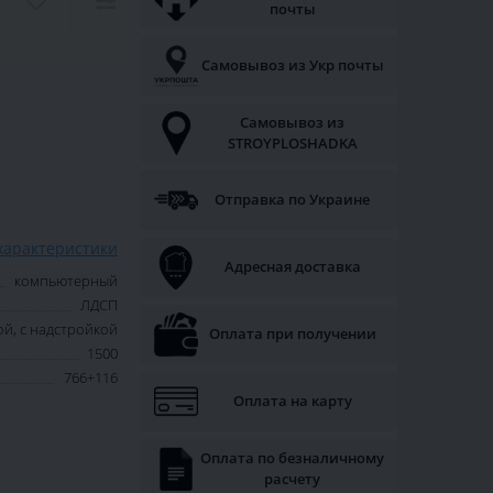
почты
Самовывоз из Укр почты
Самовывоз из
STROYPLOSHADKA
Отправка по Украине
характеристики
Адресная доставка
компьютерный
ЛДСП
й, с надстройкой
Оплата при получении
1500
766+116
Оплата на карту
Оплата по безналичному
расчету