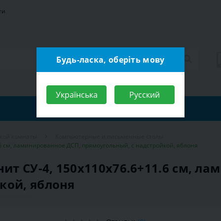
ти
Будь-ласка, оберіть мову
Українська
Русский
ской комнаты
Компьютерные и письменные столы
6 см, ламинированное ДСП, прямоугольный, с надстройкой, яблоня
т СУ-4, 150х110х76.6+11.6 см, ла
кой, яблоня