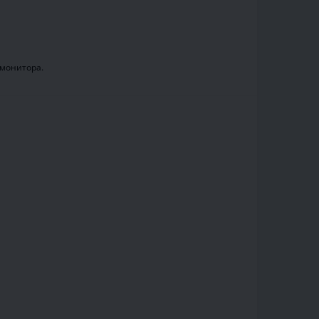
.
 монитора.