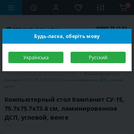
0
0(800) 75 11 63
Заказать звонок
Будь-ласка, оберіть мову
Українська
Русский
Строительный магазин
Мебель
Мебель для детской комнаты
Компьютерные и письменные столы
Компьютерный стол
Компанит СУ-15, 75.7х75.7х73.6 см, ламинированное ДСП, угловой,
венге
Компьютерный стол Компанит СУ-15,
75.7х75.7х73.6 см, ламинированное
ДСП, угловой, венге