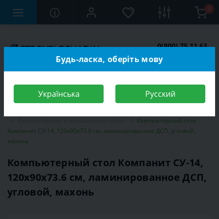
0
0(800) 75 11 63
Заказать звонок
Будь-ласка, оберіть мову
Українська
Русский
Строительный магазин
Мебель
Мебель для детской комнаты
Компьютерные и письменные столы
Компьютерный стол
Компанит СУ-14, 120х90х73.6 см, ламинированное ДСП, угловой,
махонь
Компьютерный стол Компанит СУ-14,
120х90х73.6 см, ламинированное ДСП,
угловой, махонь