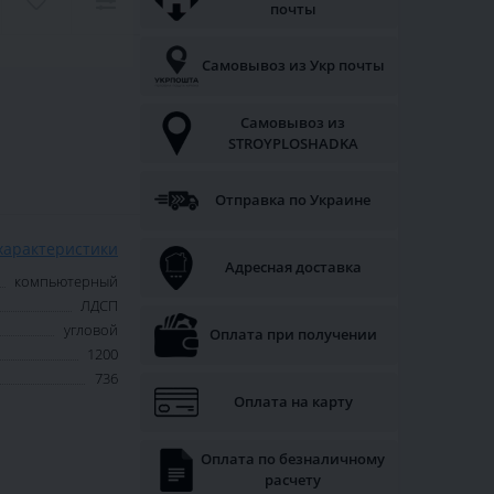
почты
Самовывоз из Укр почты
Самовывоз из
STROYPLOSHADKA
Отправка по Украине
характеристики
Адресная доставка
компьютерный
ЛДСП
угловой
Оплата при получении
1200
736
Оплата на карту
Оплата по безналичному
расчету