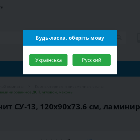
ти
Будь-ласка, оберіть мову
Українська
Русский
ской комнаты
Компьютерные и письменные столы
 ламинированное ДСП, угловой, махонь
т СУ-13, 120х90х73.6 см, ламинир