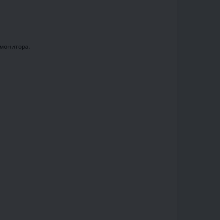
.
 монитора.