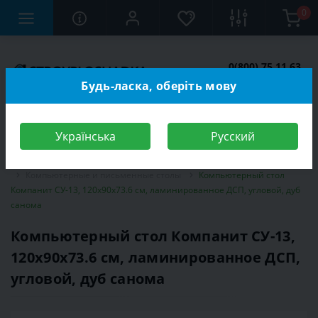
0
0(800) 75 11 63
Заказать звонок
Будь-ласка, оберіть мову
Українська
Русский
Строительный магазин
Мебель
Мебель для детской комнаты
Компьютерные и письменные столы
Компьютерный стол
Компанит СУ-13, 120х90х73.6 см, ламинированное ДСП, угловой, дуб
санома
Компьютерный стол Компанит СУ-13,
120х90х73.6 см, ламинированное ДСП,
угловой, дуб санома