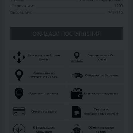
Ширина, мм:
1200
Высота, мм:
749+116
ОЖИДАЕМ ПОСТУПЛЕНИЯ
Самовывоз из Новой
Самовывоз из Укр
почты
почты
Самовывоз из
Отправка по Украине
STROYPLOSHADKA
Адресная доставка
Оплата при получении
Оплата по
Оплата на карту
безналичному расчету
Официальная
Обмен и возврат
продукция
товара