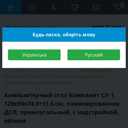
0
0(800) 75 11 63
Заказать звонок
Будь-ласка, оберіть мову
Українська
Русский
Строительный магазин
Мебель
Мебель для детской комнаты
Компьютерные и письменные столы
Компьютерный стол
Компанит СУ-1, 120х90х74.9+11.6 см, ламинированное ДСП,
прямоугольный, с надстройкой, яблоня
Компьютерный стол Компанит СУ-1,
120х90х74.9+11.6 см, ламинированное
ДСП, прямоугольный, с надстройкой,
яблоня