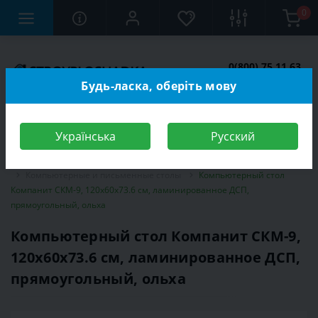
0
0(800) 75 11 63
Заказать звонок
Будь-ласка, оберіть мову
Українська
Русский
Строительный магазин
Мебель
Мебель для детской комнаты
Компьютерные и письменные столы
Компьютерный стол
Компанит СКМ-9, 120х60х73.6 см, ламинированное ДСП,
прямоугольный, ольха
Компьютерный стол Компанит СКМ-9,
120х60х73.6 см, ламинированное ДСП,
прямоугольный, ольха