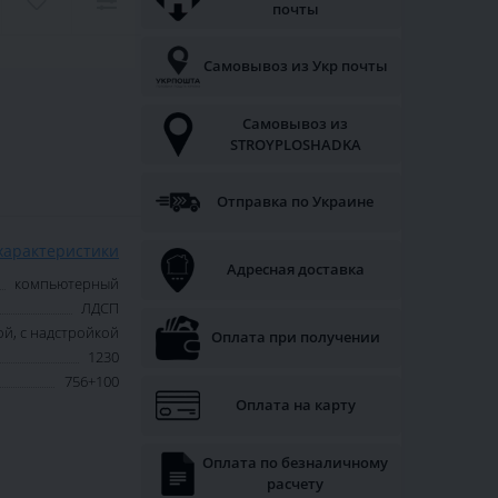
почты
Самовывоз из Укр почты
Самовывоз из
STROYPLOSHADKA
Отправка по Украине
характеристики
Адресная доставка
компьютерный
ЛДСП
й, с надстройкой
Оплата при получении
1230
756+100
Оплата на карту
Оплата по безналичному
расчету