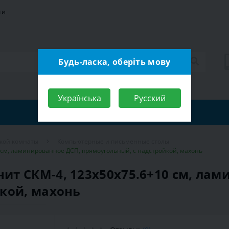
ти
Будь-ласка, оберіть мову
Українська
Русский
ской комнаты
Компьютерные и письменные столы
см, ламинированное ДСП, прямоугольный, с надстройкой, махонь
т СКМ-4, 123х50х75.6+10 см, лам
кой, махонь