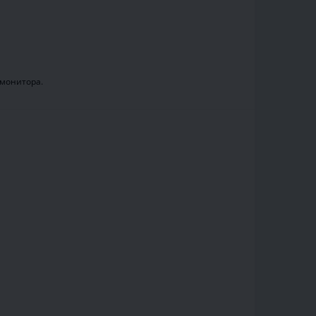
.
 монитора.