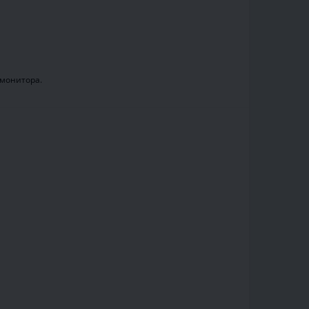
.
 монитора.