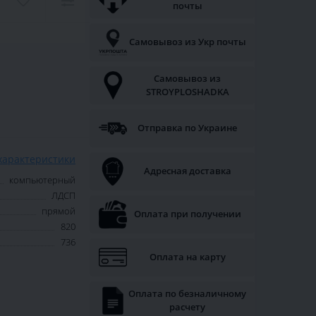
почты
Самовывоз из Укр почты
Самовывоз из
STROYPLOSHADKA
Отправка по Украине
характеристики
Адресная доставка
компьютерный
ЛДСП
прямой
Оплата при получении
820
736
Оплата на карту
Оплата по безналичному
расчету