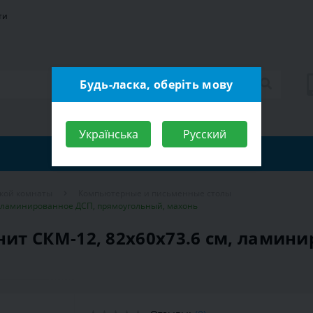
ти
Будь-ласка, оберіть мову
Українська
Русский
ской комнаты
Компьютерные и письменные столы
, ламинированное ДСП, прямоугольный, махонь
т СКМ-12, 82х60х73.6 см, ламини