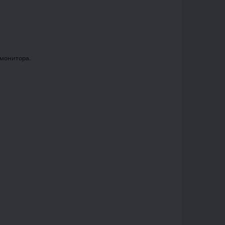
.
 монитора.