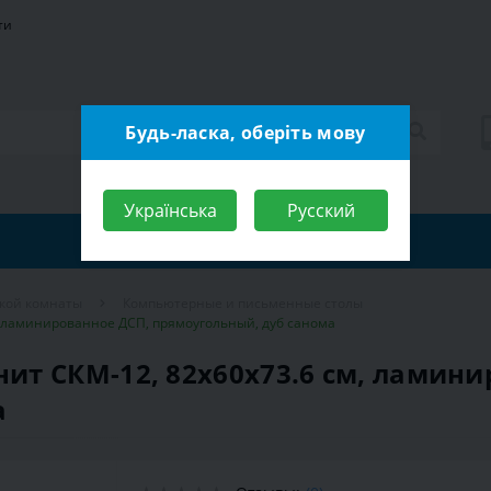
ти
Будь-ласка, оберіть мову
Українська
Русский
ской комнаты
Компьютерные и письменные столы
, ламинированное ДСП, прямоугольный, дуб санома
т СКМ-12, 82х60х73.6 см, ламини
а