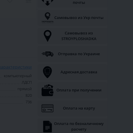
почты
Самовывоз из Укр почты
Самовывоз из
STROYPLOSHADKA
Отправка по Украине
характеристики
Адресная доставка
компьютерный
ЛДСП
прямой
Оплата при получении
820
736
Оплата на карту
Оплата по безналичному
расчету