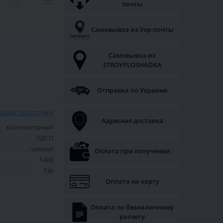
почты
Самовывоз из Укр почты
Самовывоз из
STROYPLOSHADKA
Отправка по Украине
характеристики
Адресная доставка
компьютерный
ЛДСП
прямой
Оплата при получении
1400
736
Оплата на карту
Оплата по безналичному
расчету