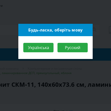
ти
Будь-ласка, оберіть мову
Українська
Русский
ской комнаты
Компьютерные и письменные столы
м, ламинированное ДСП, прямоугольный, яблоня
т СКМ-11, 140х60х73.6 см, ламин