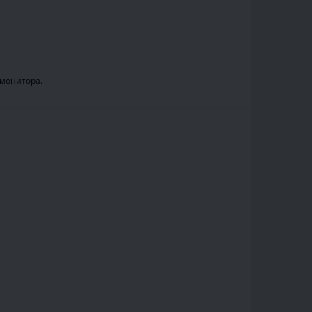
.
 монитора.