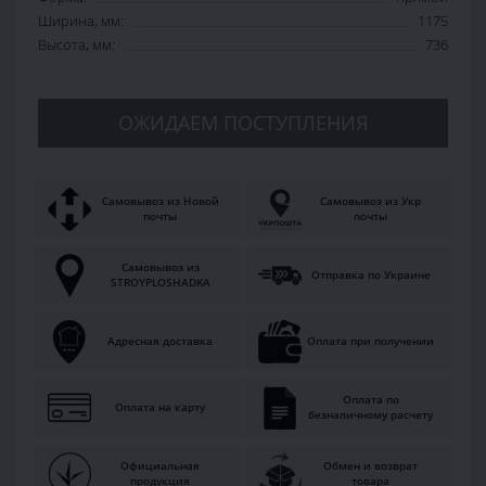
Ширина, мм:
1175
Высота, мм:
736
ОЖИДАЕМ ПОСТУПЛЕНИЯ
Самовывоз из Новой
Самовывоз из Укр
почты
почты
Самовывоз из
Отправка по Украине
STROYPLOSHADKA
Адресная доставка
Оплата при получении
Оплата по
Оплата на карту
безналичному расчету
Официальная
Обмен и возврат
продукция
товара