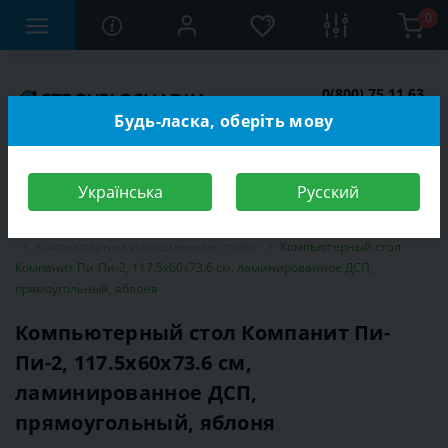
0
0(800) 75 11 63
Заказать звонок
Будь-ласка, оберіть мову
Українська
Русский
Строительный магазин
Мебель
Мебель для детской комнаты
Компьютерные и письменные столы
Компьютерный стол
Компанит Пи-Пи-2, 117.5х60х73.6 см, ламинированное ДСП,
прямоугольный, яблоня
Компьютерный стол Компанит Пи-
Пи-2, 117.5х60х73.6 см,
ламинированное ДСП,
прямоугольный, яблоня