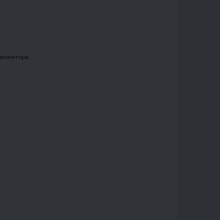
.
 монитора.