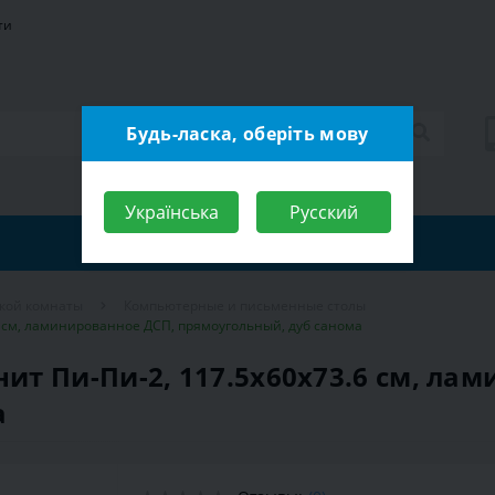
ти
Будь-ласка, оберіть мову
Українська
Русский
ской комнаты
Компьютерные и письменные столы
 см, ламинированное ДСП, прямоугольный, дуб санома
т Пи-Пи-2, 117.5х60х73.6 см, ла
а