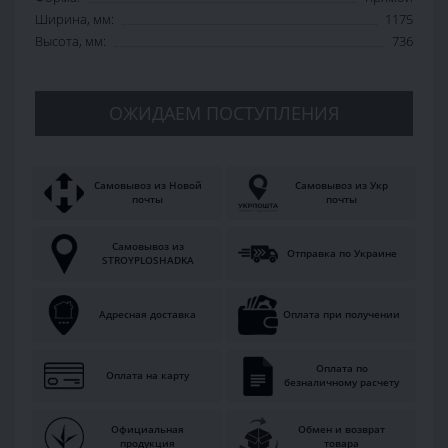
Ширина, мм:
1175
Высота, мм:
736
ОЖИДАЕМ ПОСТУПЛЕНИЯ
Самовывоз из Новой
Самовывоз из Укр
почты
почты
Самовывоз из
Отправка по Украине
STROYPLOSHADKA
Адресная доставка
Оплата при получении
Оплата по
Оплата на карту
безналичному расчету
Официальная
Обмен и возврат
продукция
товара