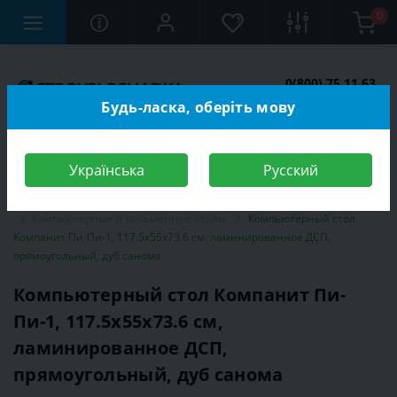
0
0(800) 75 11 63
Заказать звонок
Будь-ласка, оберіть мову
Українська
Русский
Строительный магазин
Мебель
Мебель для детской комнаты
Компьютерные и письменные столы
Компьютерный стол
Компанит Пи-Пи-1, 117.5х55х73.6 см, ламинированное ДСП,
прямоугольный, дуб санома
Компьютерный стол Компанит Пи-
Пи-1, 117.5х55х73.6 см,
ламинированное ДСП,
прямоугольный, дуб санома