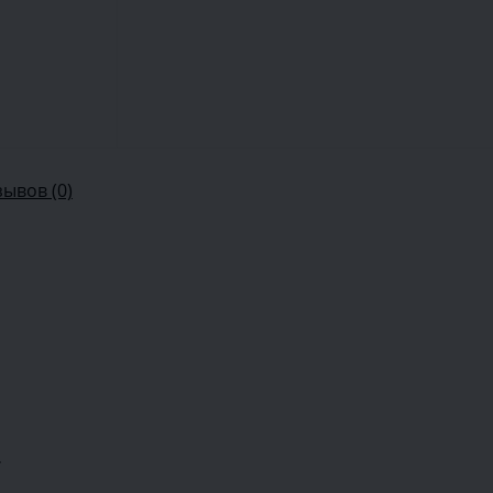
зывов (0)
.