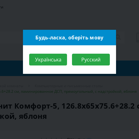
ти
Будь-ласка, оберіть мову
Українська
Русский
ской комнаты
Компьютерные и письменные столы
.6+28.2 см, ламинированное ДСП, прямоугольный, с надстройкой, яблоня
т Комфорт-5, 126.8х65х75.6+28.2
кой, яблоня