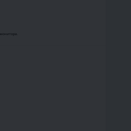
.
 монитора.