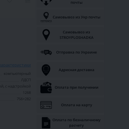
почты
Самовывоз из Укр почты
Самовывоз из
STROYPLOSHADKA
Отправка по Украине
характеристики
Адресная доставка
компьютерный
ЛДСП
й, с надстройкой
Оплата при получении
1268
756+282
Оплата на карту
Оплата по безналичному
расчету