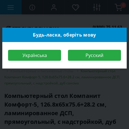
0
0(800) 75 11 63
Заказать звонок
Будь-ласка, оберіть мову
Українська
Русский
Строительный магазин
Мебель
Мебель для детской комнаты
Компьютерные и письменные столы
Компьютерный стол
Компанит Комфорт-5, 126.8х65х75.6+28.2 см, ламинированное ДСП,
прямоугольный, с надстройкой, дуб санома
Компьютерный стол Компанит
Комфорт-5, 126.8х65х75.6+28.2 см,
ламинированное ДСП,
прямоугольный, с надстройкой, дуб