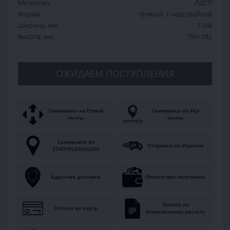
Материал:
ЛДСП
Форма:
прямой, с надстройкой
Ширина, мм:
1268
Высота, мм:
756+282
ОЖИДАЕМ ПОСТУПЛЕНИЯ
Самовывоз из Новой
Самовывоз из Укр
почты
почты
Самовывоз из
Отправка по Украине
STROYPLOSHADKA
Адресная доставка
Оплата при получении
Оплата по
Оплата на карту
безналичному расчету