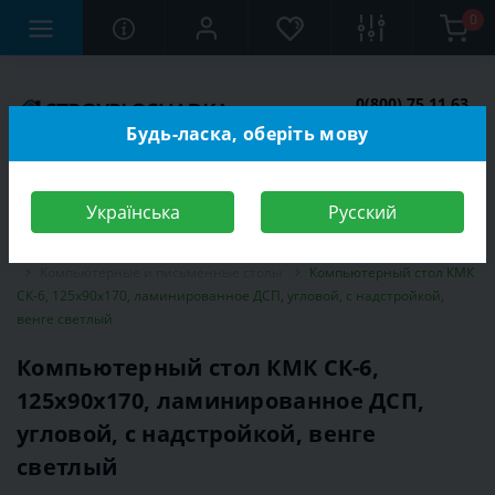
0
0(800) 75 11 63
Заказать звонок
Будь-ласка, оберіть мову
Українська
Русский
Строительный магазин
Мебель
Мебель для детской комнаты
Компьютерные и письменные столы
Компьютерный стол КМК
СК-6, 125х90х170, ламинированное ДСП, угловой, с надстройкой,
венге светлый
Компьютерный стол КМК СК-6,
125х90х170, ламинированное ДСП,
угловой, с надстройкой, венге
светлый