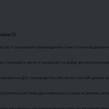
зывов (0)
0 см) от украинского производителя станет отличным дополнен
ет сэкономить место, и предлагает на выбор достаточно расцвет
ированное ДСП, производитель обеспечил стол AMF долгим сро
.
дополнительной полки для клавиатуры и ножек на роликах, ко
пить письменные или компьютерные столы по доступной цене