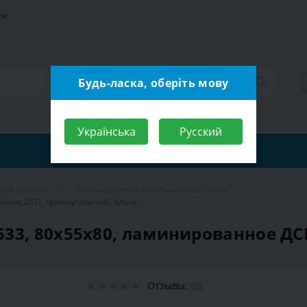
ти
Будь-ласка, оберіть мову
Українська
Русский
ской комнаты
Компьютерные и письменные столы
анное ДСП, прямоугольный, ольха
33, 80х55х80, ламинированное ДС
Отзывы:
(0)