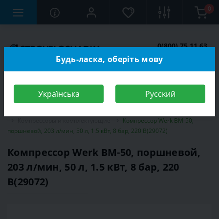
0
0(800) 75 11 63
Заказать звонок
Будь-ласка, оберіть мову
Українська
Русский
Строительный магазин
Инструменты
Оборудование
Компрессоры и комплектующие
Компрессор Werk BM-50,
поршневой, 203 л/мин, 50 л, 1.5 кВт, 8 бар, 220 В(29072)
Компрессор Werk BM-50, поршневой,
203 л/мин, 50 л, 1.5 кВт, 8 бар, 220
В(29072)