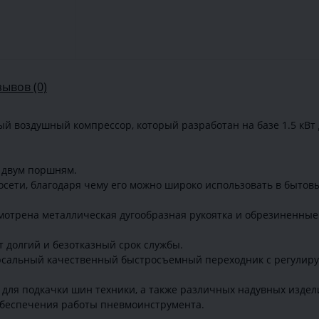
зывов (0)
й воздушный компрессор, который разработан на базе 1.5 кВт 
я двум поршням.
осети, благодаря чему его можно широко использовать в бытовы
мотрена металлическая дугообразная рукоятка и обрезиненные 
 долгий и безотказный срок службы.
рсальный качественный быстросъемный переходник с регулир
для подкачки шин техники, а также различных надувных издел
 обеспечения работы пневмоинструмента.