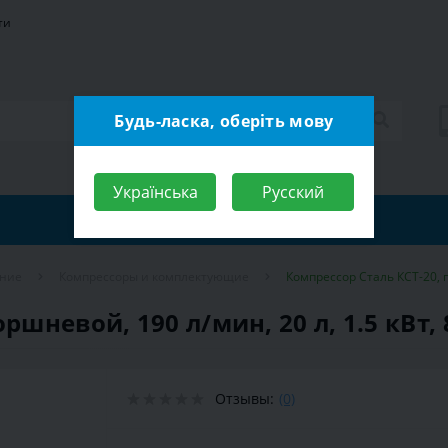
ти
Будь-ласка, оберіть мову
Українська
Русский
ание
Компрессоры и комплектующие
Компрессор Сталь КСТ-20, по
шневой, 190 л/мин, 20 л, 1.5 кВт, 8
Отзывы:
(0)