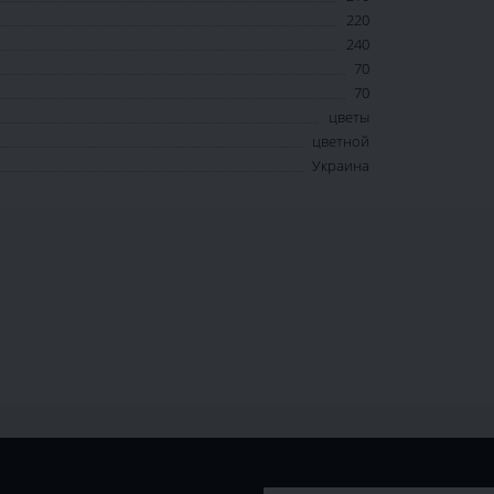
220
240
70
70
цветы
цветной
Украина