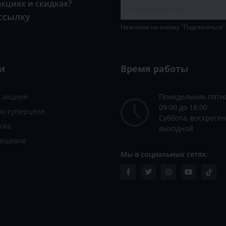
акциях и скидках?
ссылку
Нажимая на кнопку "Подписаться"
и
Время работы
с акцией
Понедельник-пятн
09:00 до 18:00
по суперцене
Суббота, воскресен
ажа
выходной
дешевле
Мы в социальных сетях: