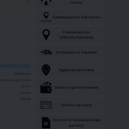
почты
Самовывоз из Укр почты
Самовывоз из
STROYPLOSHADKA
Отправка по Украине
характеристики
Адресная доставка
семейное
аволочки (молния)
сатин
Оплата при получении
Сатин
Магия
Оплата на карту
Оплата по безналичному
расчету