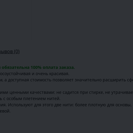
зывов (0)
 обязательна 100% оплата заказа.
носоустойчивая и очень красивая.
ом, а доступная стоимость позволяет значительно расширить с
гими ценными качествами: не садится при стирке, не утрачивае
ь с особым плетением нитей.
ения. Используют для этого две нити: более плотную для основы
евой.