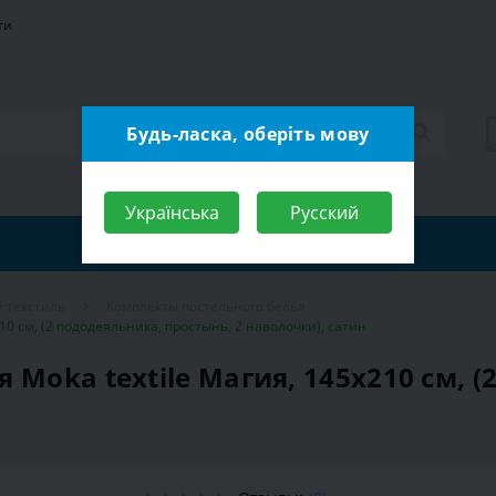
ти
Будь-ласка, оберіть мову
Українська
Русский
 текстиль
Комплекты постельного белья
10 см, (2 пододеяльника, простынь, 2 наволочки), сатин
 Moka textile Магия, 145х210 см, 