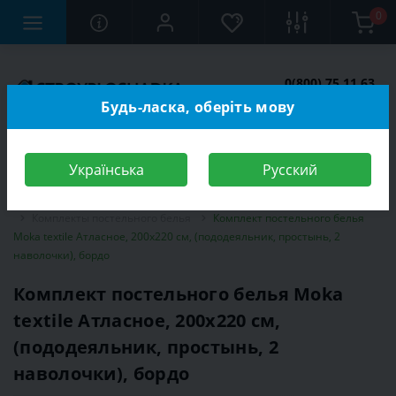
0
0(800) 75 11 63
Заказать звонок
Будь-ласка, оберіть мову
Українська
Русский
Строительный магазин
Бытовые товары
Бытовой текстиль
Комплекты постельного белья
Комплект постельного белья
Moka textile Атласное, 200х220 см, (пододеяльник, простынь, 2
наволочки), бордо
Комплект постельного белья Moka
textile Атласное, 200х220 см,
(пододеяльник, простынь, 2
наволочки), бордо