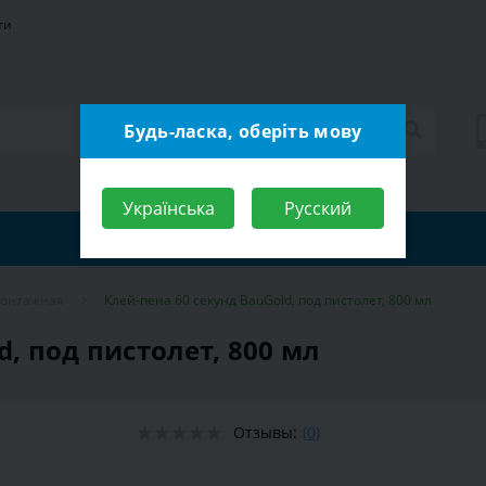
ти
Будь-ласка, оберіть мову
Українська
Русский
монтажная
Клей-пена 60 секунд BauGold, под пистолет, 800 мл
d, под пистолет, 800 мл
Отзывы:
(0)