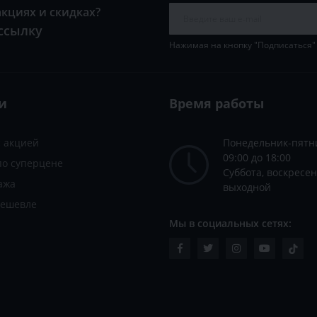
акциях и скидках?
ссылку
Нажимая на кнопку "Подписаться"
и
Время работы
с акцией
Понедельник-пятн
09:00 до 18:00
по суперцене
Суббота, воскресен
ажа
выходной
дешевле
Мы в социальных сетях: