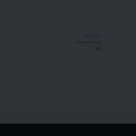
клей-пена
под пистолет
800