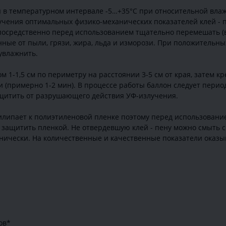
я в температурном интервале -5…+35°С при относительной влаж
учения оптимальных физико-механических показателей клей - 
посредственно перед использованием тщательно перемешать (в
ные от пыли, грязи, жира, льда и изморози. При положительн
увлажнить.
 1-1,5 см по периметру на расстоянии 3-5 см от края, затем кр
ки (примерно 1-2 мин). В процессе работы баллон следует пери
ащитить от разрушающего действия УФ-излучения.
рилипает к полиэтиленовой пленке поэтому перед использовани
т защитить пленкой. Не отвердевшую клей - пену можно смыть 
нически. На количественные и качественные показатели оказы
ов*