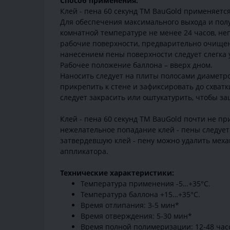
Способ применения:
Клей - пена 60 секунд ТМ BauGold применяетс
Для обеспечения максимального выхода и пол
комнатной температуре не менее 24 часов, не
рабочие поверхности, предварительно очищен
нанесением пены поверхности следует слегка 
Рабочее положение баллона – вверх дном.
Наносить следует на плиты полосами диаметром
прикрепить к стене и зафиксировать до схват
следует закрасить или оштукатурить, чтобы з
Клей - пена 60 секунд ТМ BauGold почти не п
нежелательное попадание клей - пены следуе
затвердевшую клей - пену можно удалить меха
аппликатора.
Технические характеристики:
Температура применения -5…+35°С.
Температура баллона +15…+35°С.
Время отлипания: 3-5 мин*
Время отверждения: 5-30 мин*
Время полной полимеризации: 12-48 час