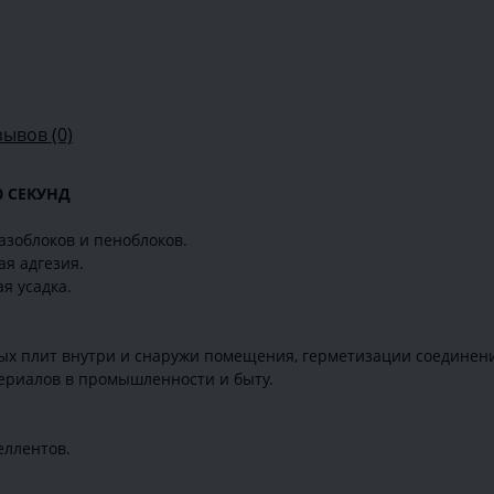
зывов (0)
0 СЕКУНД
азоблоков и пеноблоков.
ая адгезия.
я усадка.
ых плит внутри и снаружи помещения, герметизации соединени
териалов в промышленности и быту.
еллентов.