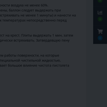
0
ности воздуха не менее 60%.
пены, баллон следует выдержать при
стряхивать не менее 1 минуты) и нанести на
0
ых температурах непосредственно перед
ест на крест. Плиты выдержать 1 мин, затем
0
одически встряхивать. Затвердевшую пену
ем работы поверхности, на которые
специальной чистильной жидкостью,
вает большое влияние чистота пистолета