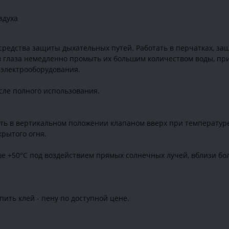
здуха
редства защиты дыхательных путей. Работать в перчатках, за
 глаза немедленно промыть их большим количеством воды, при 
 электрооборудования.
сле полного использования.
ть в вертикальном положении клапаном вверх при температуре о
крытого огня.
е +50°С под воздействием прямых солнечных лучей, вблизи бо
ить клей - пену по доступной цене.