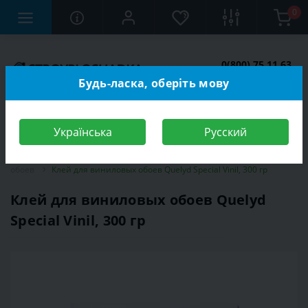
0
0(800) 75 11 63
Заказать звонок
Будь-ласка, оберіть мову
Українська
Русский
Строительный магазин
Стройматериалы
Клей
Клей для
обоев
Клей для виниловых обоев Quelyd Special Vinil, 300 гр
Клей для виниловых обоев Quelyd
Special Vinil, 300 гр