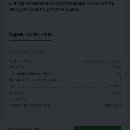
В интернет-магазине Стройплощадка можно купить
клей для обоев по доступной цене.
Характеристики
КЛЕЙ ДЛЯ ОБОЕВ
Назначение
для виниловых обоев
Вес/объём
300 гр
Площадь оклеивания, м2
30
Время приготовления, минут
3
Вид
хлопья
Упаковка
пачка
Индикатор
нет
Страна-производитель
Франция
Отзывов (0)