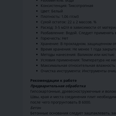
Разбавитель: Вода
Консистенция: Тиксотропная
Цвет: Белый
Плотность: 1,06 г/см3
Сухой остаток: 22 ± 2 массов. %
Расход: 3-5 м2/л в зависимости от матер
Разбавление: Водой. Следует применять
Горючесть: Нет
Хранение: В прохладном, защищенном от
Время хранения: Не менее 1 года закрыт
Методы нанесения: Валиком или кистью
Условия применения: Температура не ни
Максимальная относительная влажность
Очистка инструмента: Инструменты очищ
Рекомендации к работе
Предварительная обработка
Гипсокартонные, древесностружечные и волок
Швы, края и места соединения плит необходим
после чего прогрунтовать В 6000.
Бетон
Бетонные основания следует зашпаклевать, за