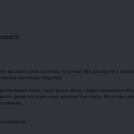
зывов (0)
ень высоким сухим остатком, на основе ПВА дисперсии и крахма
 тяжелых настенных покрытий.
приклеивания ткани, структурных обоев, гладких виниловых обо
артон, древесностружечные, волокнистые плиты, бетон или це
основания.
риклеивания