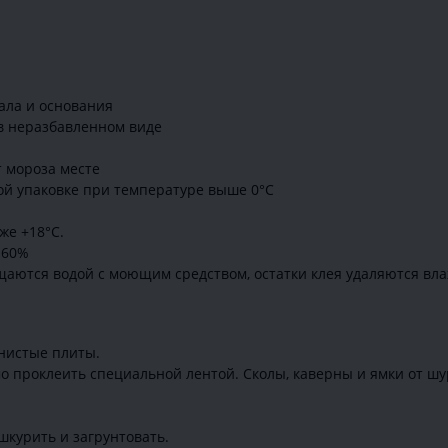
иала и основания
 в неразбавленном виде
 мороза месте
ой упаковке при температуре выше 0°C
же +18°C.
 60%
аются водой с моющим средством, остатки клея удаляются вла
нистые плиты.
о проклеить специальной лентой. Сколы, каверны и ямки от ш
шкурить и загрунтовать.