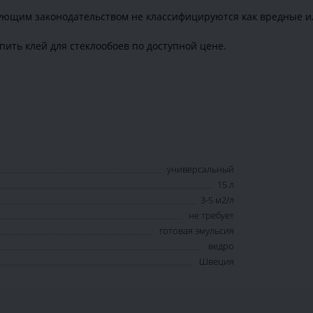
вующим законодательством не классифицируются как вредные и
ить клей для стеклообоев по доступной цене.
универсальный
15 л
3-5 м2/л
не требует
готовая эмульсия
ведро
Швеция