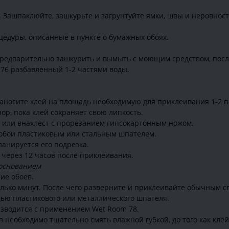
. Зашпаклюйте, зашкурьте и загрунтуйте ямки, швы и неровност
едуры, описанные в пункте о бумажных обоях.
редварительно зашкурить и вымыть с моющим средством, посл
 76 разбавленный 1-2 частями воды.
аносите клей на площадь необходимую для приклеивания 1-2 по
ор, пока клей сохраняет свою липкость.
к или внахлест с прорезанием гипсокартонным ножом.
 обои пластиковым или стальным шпателем.
ланируется его подрезка.
через 12 часов после приклеивания.
 основанием
ие обоев.
олько минут. После чего разверните и приклеивайте обычным с
ью пластикового или металлического шпателя.
зводится с применением Wet Room 78.
 необходимо тщательно смять влажной губкой, до того как кле