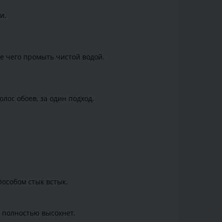
и.
е чего промыть чистой водой.
лос обоев, за один подход.
пособом стык встык.
й полностью высохнет.