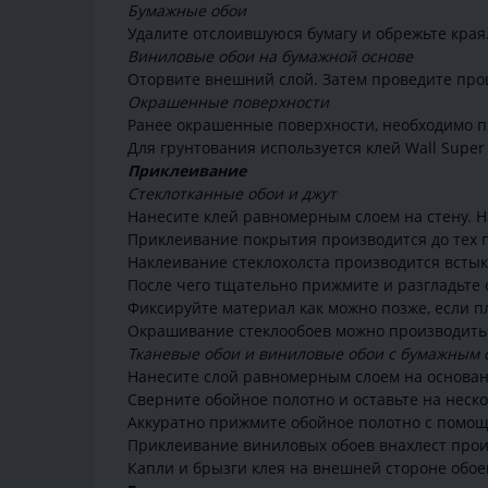
Бумажные обои
Удалите отслоившуюся бумагу и обрежьте края
Виниловые обои на бумажной основе
Оторвите внешний слой. Затем проведите проц
Окрашенные поверхности
Ранее окрашенные поверхности, необходимо п
Для грунтования используется клей Wall Super
Приклеивание
Стеклотканные обои и джут
Нанесите клей равномерным слоем на стену. Н
Приклеивание покрытия производится до тех п
Наклеивание стеклохолста производится всты
После чего тщательно прижмите и разгладьте
Фиксируйте материал как можно позже, если п
Окрашивание стеклообоев можно производить 
Тканевые обои и виниловые обои с бумажным
Нанесите слой равномерным слоем на основан
Сверните обойное полотно и оставьте на неск
Аккуратно прижмите обойное полотно с помощ
Приклеивание виниловых обоев внахлест прои
Капли и брызги клея на внешней стороне обоев