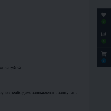
0
0
0
жной губкой.
урупов необходимо зашпаклевать, зашкурить