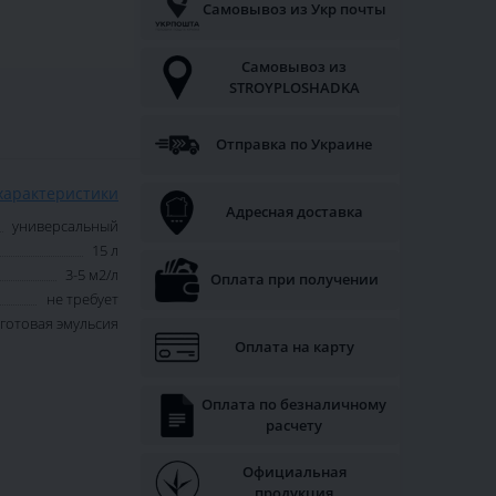
Самовывоз из Укр почты
Самовывоз из
STROYPLOSHADKA
Отправка по Украине
характеристики
Адресная доставка
универсальный
15 л
3-5 м2/л
Оплата при получении
не требует
готовая эмульсия
Оплата на карту
Оплата по безналичному
расчету
Официальная
продукция