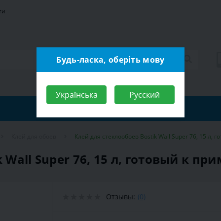
ти
Будь-ласка, оберіть мову
Українська
Русский
Клей для обоев
Клей для стеклообоев Bostik Wall Super 76, 15 л,
 Wall Super 76, 15 л, готовый к п
Отзывы:
(0)