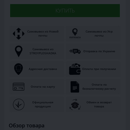
КУПИТЬ
Самовывоз из Новой
Самовывоз из Укр
почты
почты
Самовывоз из
Отправка по Украине
STROYPLOSHADKA
Адресная доставка
Оплата при получении
Оплата по
Оплата на карту
безналичному расчету
Официальная
Обмен и возврат
продукция
товара
Обзор товара