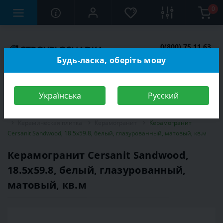
0
0(800) 75 11 63
Заказать звонок
Будь-ласка, оберіть мову
Українська
Русский
Строительный магазин
Отделочные материалы
Керамическая плитка
Керамогранит
Керамогранит
Cersanit Sandwood, 18.5х59.8, белый, глазурованный, матовый, кв.м
Керамогранит Cersanit Sandwood,
18.5х59.8, белый, глазурованный,
матовый, кв.м