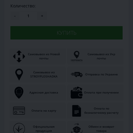
Количество:
-
+
КУПИТЬ
Самовывоз из Новой
Самовывоз из Укр
почты
почты
Самовывоз из
Отправка по Украине
STROYPLOSHADKA
Адресная доставка
Оплата при получении
Оплата по
Оплата на карту
безналичному расчету
Официальная
Обмен и возврат
продукция
товара