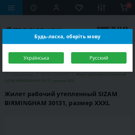
0
0(800) 75 11 63
Заказать звонок
Будь-ласка, оберіть мову
Українська
Русский
Строительный магазин
Средства индивидуальной защиты (СИЗ)
Спецодежда
Жилет рабочий
Жилет рабочий утепленный
SIZAM BIRMINGHAM 30131, размер XXXL
Жилет рабочий утепленный SIZAM
BIRMINGHAM 30131, размер XXXL