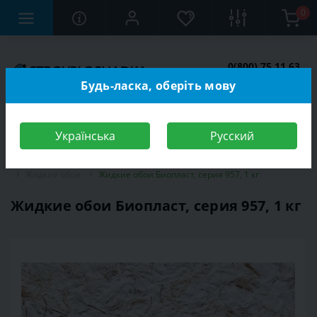
0
0(800) 75 11 63
Заказать звонок
Будь-ласка, оберіть мову
Українська
Русский
Строительный магазин
Отделочные материалы
Обои
Жидкие обои
Жидкие обои Биопласт, серия 957, 1 кг
Жидкие обои Биопласт, серия 957, 1 кг