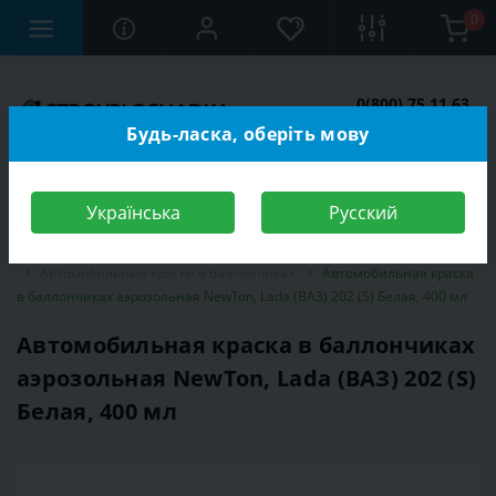
0
0(800) 75 11 63
Заказать звонок
Будь-ласка, оберіть мову
Українська
Русский
Строительный магазин
Автотовары
Автокраски
Автомобильные краски в баллончиках
Автомобильная краска
в баллончиках аэрозольная NewTon, Lada (ВАЗ) 202 (S) Белая, 400 мл
Автомобильная краска в баллончиках
аэрозольная NewTon, Lada (ВАЗ) 202 (S)
Белая, 400 мл