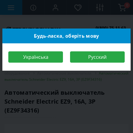
0
0(800) 75 11 63
Заказать звонок
Будь-ласка, оберіть мову
Українська
Русский
Строительный магазин
Электротехника
Электромонтажное
оборудование
Автоматические выключатели
Автоматический
выключатель Schneider Electric EZ9, 16А, 3Р (EZ9F34316)
Автоматический выключатель
Schneider Electric EZ9, 16А, 3Р
(EZ9F34316)