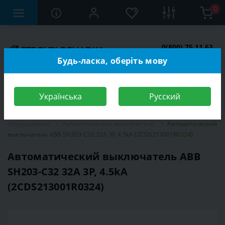
0
0(800) 75 11 63
Заказать звонок
Будь-ласка, оберіть мову
Українська
Русский
Строительный магазин
Электротехника
Электромонтажное
оборудование
Автоматические выключатели
Автоматический
выключатель ABB SH203-C32 32A 3P, 4.5kA (2CDS213001R0324)
Автоматический выключатель ABB
SH203-C32 32A 3P, 4.5kA
(2CDS213001R0324)