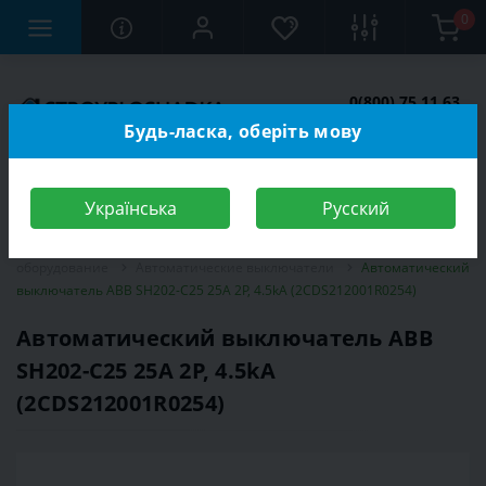
0
0(800) 75 11 63
Заказать звонок
Будь-ласка, оберіть мову
Українська
Русский
Строительный магазин
Электротехника
Электромонтажное
оборудование
Автоматические выключатели
Автоматический
выключатель ABB SH202-C25 25A 2P, 4.5kA (2CDS212001R0254)
Автоматический выключатель ABB
SH202-C25 25A 2P, 4.5kA
(2CDS212001R0254)