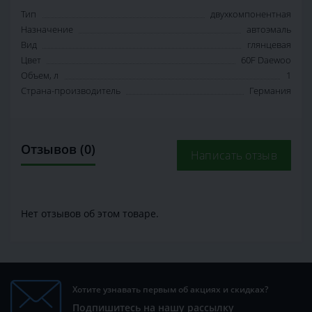
Тип
двухкомпонентная
Назначение
автоэмаль
Вид
глянцевая
Цвет
60F Daewoo
Объем, л
1
Страна-производитель
Германия
Отзывов (0)
Написать отзыв
Нет отзывов об этом товаре.
Хотите узнавать первым об акциях и скидках?
Подпишитесь на нашу рассылку