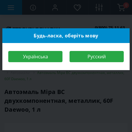
0
0(800) 75 11 63
Заказать звонок
Будь-ласка, оберіть мову
Українська
Русский
Строительный магазин
Автотовары
Автокраски
Автоэмали
Автоэмаль Mipa BC двухкомпонентная, металлик,
60F Daewoo, 1 л
Автоэмаль Mipa BC
двухкомпонентная, металлик, 60F
Daewoo, 1 л