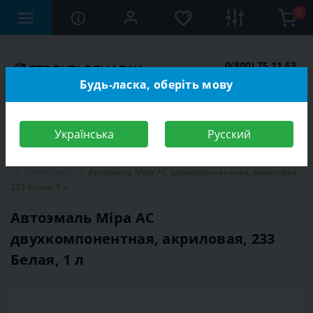
0
0(800) 75 11 63
Заказать звонок
Будь-ласка, оберіть мову
Українська
Русский
Строительный магазин
Автотовары
Автокраски
Автоэмали
Автоэмаль Mipa АС двухкомпонентная, акриловая,
233 Белая, 1 л
Автоэмаль Mipa АС
двухкомпонентная, акриловая, 233
Белая, 1 л