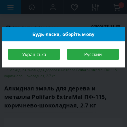
0
0(800) 75 11 63
Заказать звонок
Будь-ласка, оберіть мову
Українська
Русский
Строительный магазин
Отделочные материалы
Эмаль
Алкидная эмаль для дерева и металла Polifarb ExtraMal ПФ-115,
коричнево-шоколадная, 2.7 кг
Алкидная эмаль для дерева и
металла Polifarb ExtraMal ПФ-115,
коричнево-шоколадная, 2.7 кг