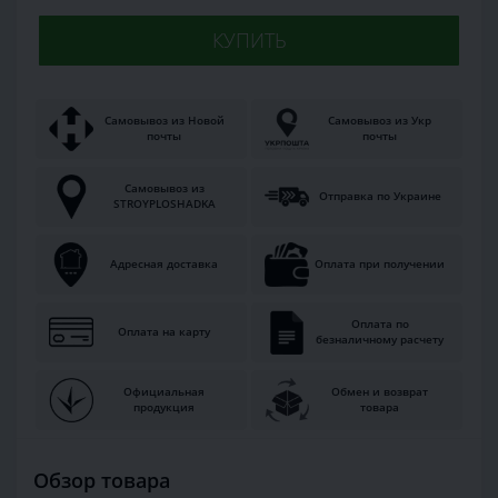
КУПИТЬ
Самовывоз из Новой
Самовывоз из Укр
почты
почты
Самовывоз из
Отправка по Украине
STROYPLOSHADKA
Адресная доставка
Оплата при получении
Оплата по
Оплата на карту
безналичному расчету
Официальная
Обмен и возврат
продукция
товара
Обзор товара