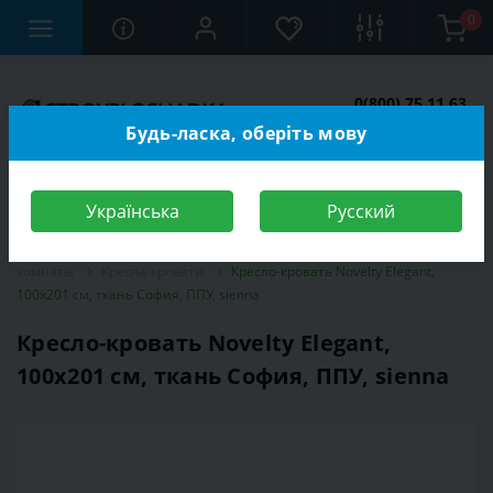
0
0(800) 75 11 63
Заказать звонок
Будь-ласка, оберіть мову
Українська
Русский
Строительный магазин
Мебель
Мебель для спальной
комнаты
Кресла-кровати
Кресло-кровать Novelty Elegant,
100х201 см, ткань София, ППУ, sienna
Кресло-кровать Novelty Elegant,
100х201 см, ткань София, ППУ, sienna